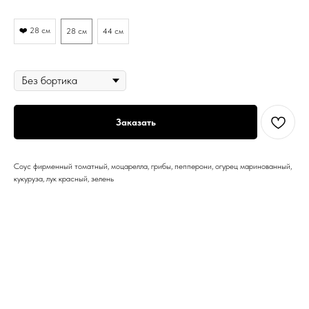
Диаметр
❤️ 28 см
28 см
44 см
Бортик
Заказать
Соус фирменный томатный, моцарелла, грибы, пепперони, огурец маринованный,
кукуруза, лук красный, зелень