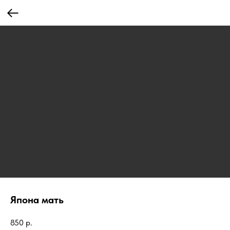
Япона мать
850
р.