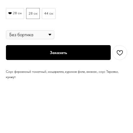
Диаметр
❤️ 28 см
28 см
44 см
Бортик
Заказать
Соус фирменный томатный, моцарелла, куриное филе, ананас, соус Терияки,
кунжут