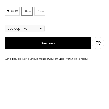
Диаметр
❤️ 28 см
28 см
44 см
Бортик
Заказать
Соус фирменный томатный, моцарелла, помидор, итальянские травы