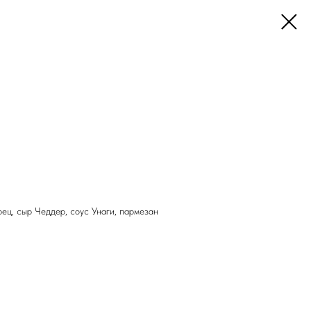
урец, сыр Чеддер, соус Унаги, пармезан