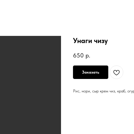
Унаги чизу
650
р.
Заказать
Рис, нори, сыр крем чиз, краб, ог